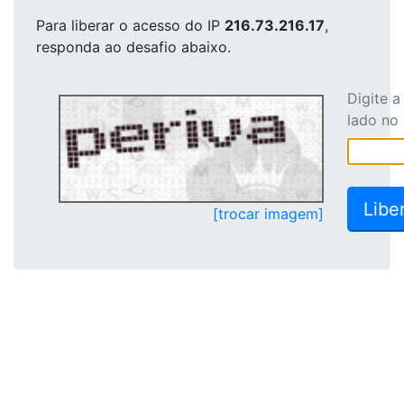
Para liberar o acesso
do IP
216.73.216.17
,
responda ao desafio abaixo.
Digite 
lado no
[trocar imagem]