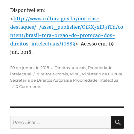
Disponível em:
<
http://www.cultura.gov.br/noticias-
destaques/-/asset_publisher/OiKX3xlR9iTn/co
ntent/brasil-tera-orgao-de-protecao-dos-
direitos-intelectuais/10883
>. Acesso em: 19
jun. 2018.
Publicado
Categorias
20 de junho de 2018
Direitos autorais
,
Propriedade
em
Tags
intelectual
direitos autorais
,
MinC
,
Ministério da Cultura
,
Secretaria de Direitos Autorais e Propriedade Intelectual
0 Comments
PES
Pesquisar
por: