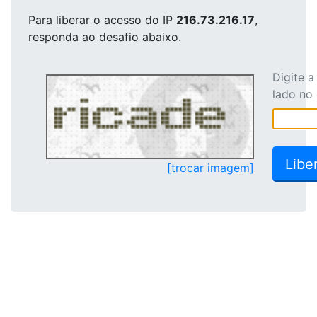
Para liberar o acesso
do IP
216.73.216.17
,
responda ao desafio abaixo.
Digite 
lado no
[trocar imagem]