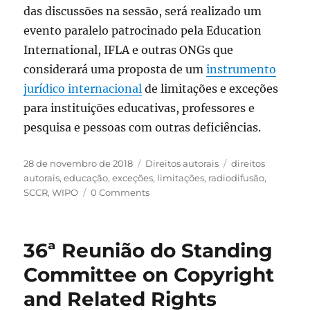
das discussões na sessão, será realizado um
evento paralelo patrocinado pela Education
International, IFLA e outras ONGs que
considerará uma proposta de um
instrumento
jurídico internacional
de limitações e exceções
para instituições educativas, professores e
pesquisa e pessoas com outras deficiências.
Publicado
Categorias
Tags
28 de novembro de 2018
Direitos autorais
direitos
em
autorais
,
educação
,
exceções
,
limitações
,
radiodifusão
,
SCCR
,
WIPO
0 Comments
36ª Reunião do Standing
Committee on Copyright
and Related Rights