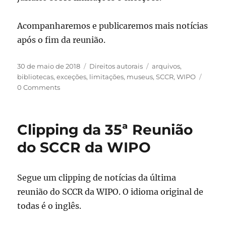
Acompanharemos e publicaremos mais notícias
após o fim da reunião.
Publicado
Categorias
Tags
30 de maio de 2018
Direitos autorais
arquivos
,
em
bibliotecas
,
exceções
,
limitações
,
museus
,
SCCR
,
WIPO
0 Comments
Clipping da 35ª Reunião
do SCCR da WIPO
Segue um clipping de notícias da última
reunião do SCCR da WIPO. O idioma original de
todas é o inglês.