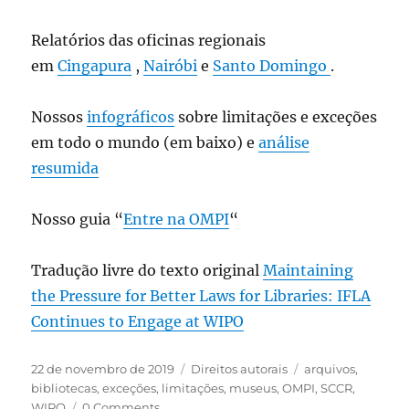
Relatórios das oficinas regionais
em
Cingapura
,
Nairóbi
e
Santo Domingo
.
Nossos
infográficos
sobre limitações e exceções
em todo o mundo (em baixo) e
análise
resumida
Nosso guia “
Entre na OMPI
“
Tradução livre do texto original
Maintaining
the Pressure for Better Laws for Libraries: IFLA
Continues to Engage at WIPO
Publicado
Categorias
Tags
22 de novembro de 2019
Direitos autorais
arquivos
,
em
bibliotecas
,
exceções
,
limitações
,
museus
,
OMPI
,
SCCR
,
WIPO
0 Comments