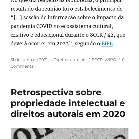
resultado da reunião foi o estabelecimento de
“[…] sessão de informação sobre o impacto da
pandemia COVID no ecossistema cultural,
criativo e educacional durante o SCCR / 42, que
deverá ocorrer em 2022”, segundo o
EIFL
.
Publicado
Categorias
Tags
31 de julho de 2021
Direitos autorais
SCCR
,
WIPO
0
em
Comments
Retrospectiva sobre
propriedade intelectual e
direitos autorais em 2020