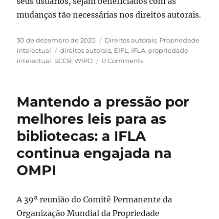
seus usuários, sejam beneficiados com as
mudanças tão necessárias nos direitos autorais.
Publicado
Categorias
30 de dezembro de 2020
Direitos autorais
,
Propriedade
em
Tags
intelectual
direitos autorais
,
EIFL
,
IFLA
,
propriedade
intelectual
,
SCCR
,
WIPO
0 Comments
Mantendo a pressão por
melhores leis para as
bibliotecas: a IFLA
continua engajada na
OMPI
A 39ª reunião do Comitê Permanente da
Organização Mundial da Propriedade