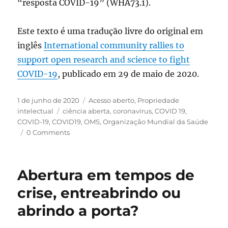
“resposta COVID-19” (WHA73.1).
Este texto é uma tradução livre do original em
inglês
International community rallies to
support open research and science to fight
COVID-19
, publicado em 29 de maio de 2020.
Publicado
Categorias
1 de junho de 2020
Acesso aberto
,
Propriedade
em
Tags
intelectual
ciência aberta
,
coronavírus
,
COVID 19
,
COVID-19
,
COVID19
,
OMS
,
Organização Mundial da Saúde
0 Comments
Abertura em tempos de
crise, entreabrindo ou
abrindo a porta?