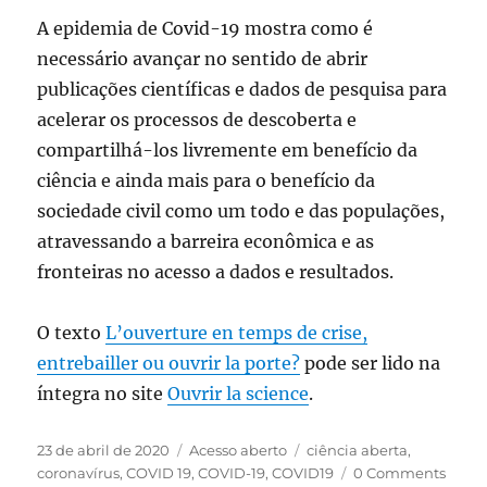
A epidemia de Covid-19 mostra como é
necessário avançar no sentido de abrir
publicações científicas e dados de pesquisa para
acelerar os processos de descoberta e
compartilhá-los livremente em benefício da
ciência e ainda mais para o benefício da
sociedade civil como um todo e das populações,
atravessando a barreira econômica e as
fronteiras no acesso a dados e resultados.
O texto
L’ouverture en temps de crise,
entrebailler ou ouvrir la porte?
pode ser lido na
íntegra no site
Ouvrir la science
.
Publicado
Categorias
Tags
23 de abril de 2020
Acesso aberto
ciência aberta
,
em
coronavírus
,
COVID 19
,
COVID-19
,
COVID19
0 Comments