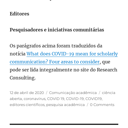
Editores
Pesquisadores e iniciativas comunitárias
Os parágrafos acima foram traduzidos da
notícia
What does COVID-19 mean for scholarly
communication? Four areas to consider
, que
pode ser lida integralmente no site do Research
Consulting.
Publicado
Categorias
Tags
12 de abril de 2020
Comunicação acadêmica
ciência
em
aberta
,
coronavírus
,
COVID 19
,
COVID-19
,
COVID19
,
editores científicos
,
pesquisa acadêmica
0 Comments