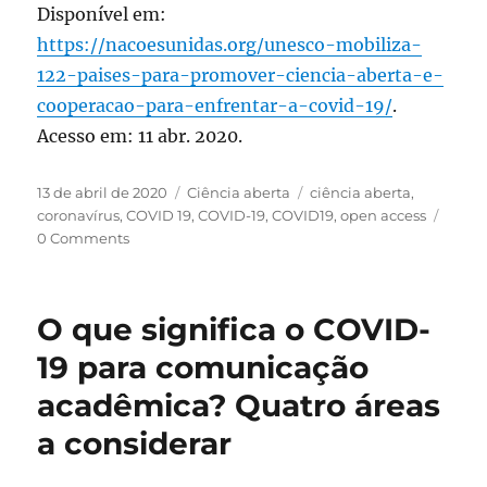
Disponível em:
https://nacoesunidas.org/unesco-mobiliza-
122-paises-para-promover-ciencia-aberta-e-
cooperacao-para-enfrentar-a-covid-19/
.
Acesso em: 11 abr. 2020.
Publicado
Categorias
Tags
13 de abril de 2020
Ciência aberta
ciência aberta
,
em
coronavírus
,
COVID 19
,
COVID-19
,
COVID19
,
open access
0 Comments
O que significa o COVID-
19 para comunicação
acadêmica? Quatro áreas
a considerar