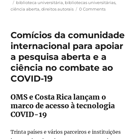
em
Tags
biblioteca universitária
,
bibliotecas universitárias
,
ciência aberta
,
direitos autorais
0 Comments
Comícios da comunidade
internacional para apoiar
a pesquisa aberta e a
ciência no combate ao
COVID-19
OMS e Costa Rica lançam o
marco de acesso à tecnologia
COVID-19
Trinta países e vários parceiros e instituições