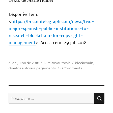
Texto de Marie Huillet
Disponível em:
<
https://br.cointelegraph.com/news/two-
major-spanish-public-institutions-to-
research-blockchain-for-copyright-
management
>. Acesso em: 29 jul. 2018.
Publicado
Categorias
Tags
31 de julho de 2018
Direitos autorais
blockchain
,
em
direitos autorais
,
pagamento
0 Comments
PES
Pesquisar
por: