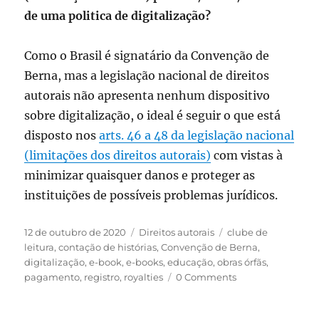
de uma politica de digitalização?
Como o Brasil é signatário da Convenção de
Berna, mas a legislação nacional de direitos
autorais não apresenta nenhum dispositivo
sobre digitalização, o ideal é seguir o que está
disposto nos
arts. 46 a 48 da legislação nacional
(limitações dos direitos autorais)
com vistas à
minimizar quaisquer danos e proteger as
instituições de possíveis problemas jurídicos.
Publicado
Categorias
Tags
12 de outubro de 2020
Direitos autorais
clube de
em
leitura
,
contação de histórias
,
Convenção de Berna
,
digitalização
,
e-book
,
e-books
,
educação
,
obras órfãs
,
pagamento
,
registro
,
royalties
0 Comments